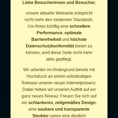
Liebe Besucherinnen und Besucher,
Spendenstandorte (
aufgestellte Dosen
)
unsere aktuelle Webseite entspricht
Finanzordnung
nicht mehr den modernen Standards.
Um Ihnen künftig eine
schnellere
Spendenkonto
Performance
,
optimale
Bankname: Deutsche Skatbank
Barrierefreiheit
und
höchste
IBAN:
DE38830654080005435048
Datenschutzkonformität
bieten zu
BIC: GENODEF1SLR
können, wird diese Seite nicht mehr
IBAN Kopieren
aktiv gepflegt.
Steuernummer: 321/5794/0122
Verwendung:
Spende
Wir arbeiten im Hintergrund bereits mit
Hochdruck an einem vollständigen
Release unserer neuen Internetpräsenz.
Dabei heben wir unseren Auftritt auf ein
Social Media
ganz neues Niveau: Freuen Sie sich auf
ein
schlankeres, zeitgemäßes Design
,
eine
saubere und transparente
Struktur
sowie eine deutlich