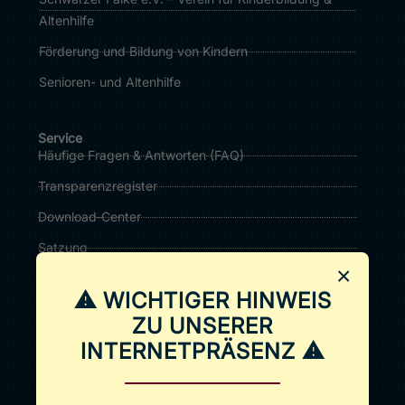
Altenhilfe
Förderung und Bildung von Kindern
Senioren- und Altenhilfe
Service
Häufige Fragen & Antworten (FAQ)
Transparenzregister
Download‑Center
Satzung
×
Sitemap
⚠ WICHTIGER HINWEIS
ZU UNSERER
Spenden
Jetzt online spenden
INTERNETPRÄSENZ ⚠
Spendenbox bestellen
Überweisungsvorlage