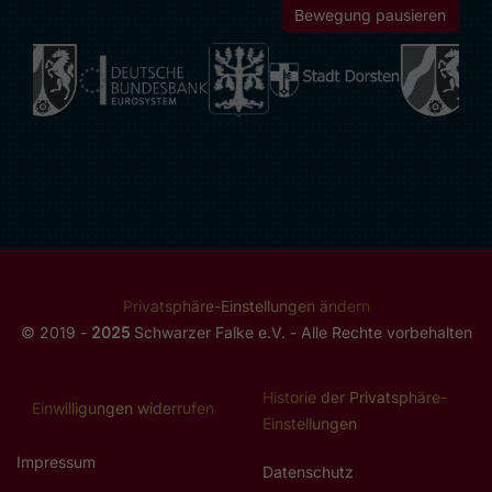
Partner- und Unterstützer-Logos
Bewegung pausieren
Dieser Bereich enthält sich bewegende Inhalte. Nutzen Sie die
Privatsphäre-Einstellungen ändern
© 2019 -
2025
Schwarzer Falke e.V. - Alle Rechte vorbehalten
Historie der Privatsphäre-
Einwilligungen widerrufen
Einstellungen
Impressum
Datenschutz