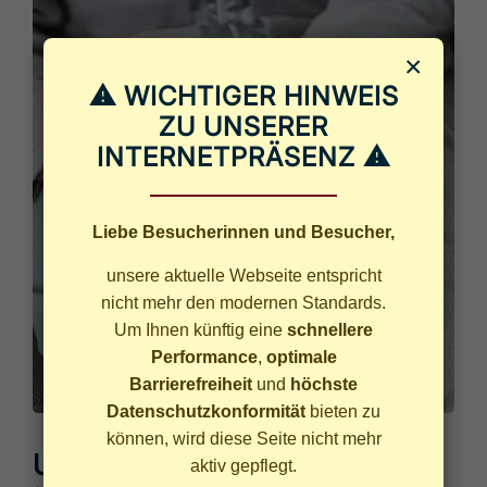
×
⚠ WICHTIGER HINWEIS
ZU UNSERER
INTERNETPRÄSENZ ⚠
Liebe Besucherinnen und Besucher,
unsere aktuelle Webseite entspricht
nicht mehr den modernen Standards.
Um Ihnen künftig eine
schnellere
Performance
,
optimale
Barrierefreiheit
und
höchste
Datenschutzkonformität
bieten zu
können, wird diese Seite nicht mehr
Unsere Leistungen in der Praxis
aktiv gepflegt.