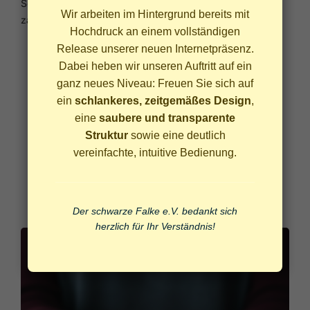
Seit 2020 unterstützen wir ältere Menschen durch
Wir arbeiten im Hintergrund bereits mit
zahlreiche Einsätze und nachhaltige Hilfsangebote:
Hochdruck an einem vollständigen
2020:
Aufbau der Einkaufshilfe – über 1072
Release unserer neuen Internetpräsenz.
unterstützte Personen, 255 Einsätze und bis 2023
Dabei heben wir unseren Auftritt auf ein
25.519 Einsätze.
ganz neues Niveau: Freuen Sie sich auf
2021–2022:
Erweiterung um soziale Aktivitäten
ein
schlankeres, zeitgemäßes Design
,
und Begleitprogramme.
eine
saubere und transparente
ab 2023:
Ausbau der dauerhaften Seniorenhilfe in
Struktur
sowie eine deutlich
Hagen.
vereinfachte, intuitive Bedienung.
Der schwarze Falke e.V. bedankt sich
herzlich für Ihr Verständnis!