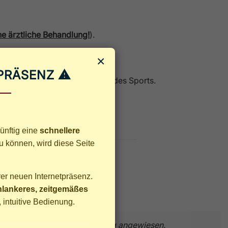
ne ärztliche Behandlung!
).
×
TPRÄSENZ ⚠
r satzungsgemäßen Förderung des Sports.
ünftig eine
schnellere
u können, wird diese Seite
er neuen Internetpräsenz.
hlankeres, zeitgemäßes
 intuitive Bedienung.
nnen, sind wir auf Unterstützung angewiesen.