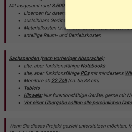
Mit insgesamt rund
3.500 €
finanzieren wir insbesonder
Lizenzen für datenschutzkonforme Grafik-Softwa
ausleihbare Geräte für Kinder und Jugendliche (z
Materialkosten (z. B. Ausdrucke, Testdrucke, Arb
anteilige Raum- und Betriebskosten
Sachspenden (nach vorheriger Absprache):
alte, aber funktionsfähige
Notebooks
alte, aber funktionsfähige
PCs
mit mindestens
Wi
Monitore ab
22 Zoll
(ca. 55,88 cm)
Tablets
Hinweis:
Nur funktionsfähige Geräte, gerne mit Ne
Vor einer Übergabe sollten alle persönlichen Dat
Wenn Sie dieses Projekt gezielt unterstützen möchten,