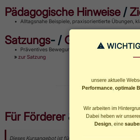
Pädagogische Hinweise
/
Zi
Alltagsnahe Beispiele, praxisorientierte Übungen, 
Satzungs
- /
Gemeinnützigk
⚠ WICHTIG
Präventives Bewegungs- und Gesundheitsangebot im
»
zur Satzung
unsere aktuelle Webse
Performance
,
optimale B
Wir arbeiten im Hintergr
Für Förderer
&
Unterstützer
Dabei heben wir unseren 
Design
, eine
sauber
Dieses Kursangebot ist für die Teilnehmenden kostenfrei