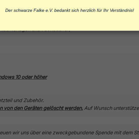
e:
Der schwarze Falke e.V. bedankt sich herzlich für Ihr Verständnis!
re und Online-Tools
. B. Laptops, Monitore, Eingabegeräte)
eitsunterlagen und Fachbücher)
ndows 10 oder höher
tzteil und Zubehör.
en von den Geräten gelöscht werden.
Auf Wunsch unterstütze
 freuen wir uns über eine zweckgebundene Spende mit dem St