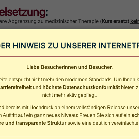
elsetzung
:
klare Abgrenzung zu medizinischer Therapie (
Kurs ersetzt
kei
eitsbezug
:
ER HINWEIS ZU UNSERER INTERNE
 Rahmen des Breitensports für Jugendliche; entspricht de
Liebe Besucherinnen und Besucher,
ite entspricht nicht mehr den modernen Standards. Um Ihnen k
arrierefreiheit
und
höchste Datenschutzkonformität
bieten z
nicht mehr aktiv gepflegt.
und bereits mit Hochdruck an einem vollständigen Release unser
:
Auftritt auf ein ganz neues Niveau: Freuen Sie sich auf ein
sc
e und transparente Struktur
sowie eine deutlich vereinfachte,
. Damit wir den Kurs langfristig und zuverlässig anbieten kö