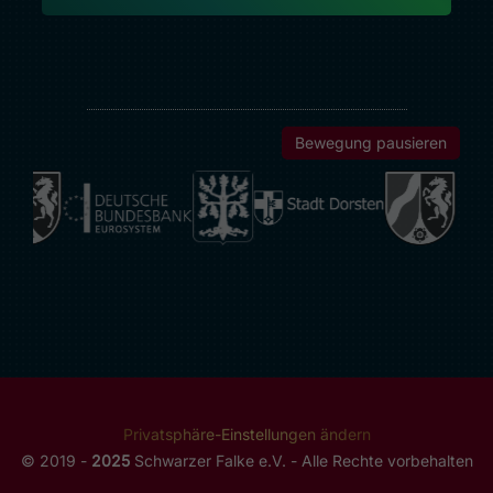
(öffnet in neuem Tab)
Partner- und Unterstützer-Logos
Bewegung pausieren
Dieser Bereich enthält sich bewegende Inhalte. Nutzen Sie die
Privatsphäre-Einstellungen ändern
© 2019 -
2025
Schwarzer Falke e.V. - Alle Rechte vorbehalten