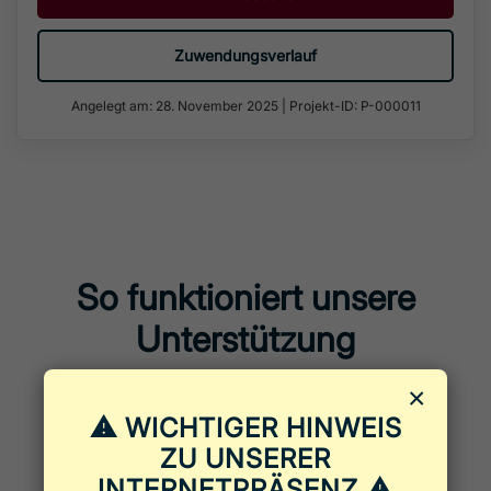
Zuwendungsverlauf
Angelegt am: 28. November 2025
|
Projekt-ID: P-000011
So funktioniert unsere
Unterstützung
×
⚠ WICHTIGER HINWEIS
ZU UNSERER
INTERNETPRÄSENZ ⚠