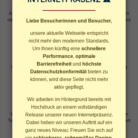
Kontaktaufnahme
Anruf, E-Mail oder Kontaktformular – Angehörige, Nachbarn
oder die Seniorinnen und Senioren selbst können sich bei uns
Liebe Besucherinnen und Besucher,
melden.
unsere aktuelle Webseite entspricht
nicht mehr den modernen Standards.
Um Ihnen künftig eine
schnellere
Kurzes Erstgespräch
Performance
,
optimale
Barrierefreiheit
und
höchste
Wir klären telefonisch oder vor Ort, welche Unterstützung
Datenschutzkonformität
bieten zu
benötigt wird und welche Angebote passen.
können, wird diese Seite nicht mehr
aktiv gepflegt.
Wir arbeiten im Hintergrund bereits mit
Einsatzplanung
Hochdruck an einem vollständigen
Wir suchen passende Ehrenamtliche oder Teams, stimmen
Release unserer neuen Internetpräsenz.
Termine ab und erklären transparent, wie die Hilfe organisiert
Dabei heben wir unseren Auftritt auf ein
wird.
ganz neues Niveau: Freuen Sie sich auf
ein
schlankeres, zeitgemäßes Design
,