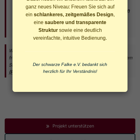
Netzteil und Zubehör.
ganz neues Niveau: Freuen Sie sich auf
Vor einer Übergabe sollten alle persönlichen Daten
ein
schlankeres, zeitgemäßes Design
,
von den Geräten gelöscht werden.
Auf Wunsch
eine
saubere und transparente
unterstützen wir Sie bei einer
Struktur
sowie eine deutlich
datenschutzkonformen Löschung.
vereinfachte, intuitive Bedienung.
Wenn Sie dieses Projekt gezielt unterstützen möchten,
freuen wir uns über eine zweckgebundene Spende mit dem
Der schwarze Falke e.V. bedankt sich
Stichwort
herzlich für Ihr Verständnis!
(Projekt-ID: P-000009)
.
»
Projekt unterstützen