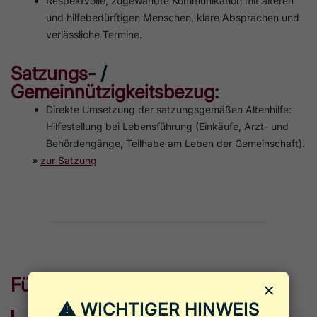
Respektvolle, zugewandte Kommunikation mit älteren
und hilfebedürftigen Menschen, klare Absprachen und
verlässliche Termine.
Satzungs
- /
Gemeinnützigkeitsbezug
:
Direkte Umsetzung der satzungsgemäßen Altenhilfe:
Hilfestellung bei Lebensführung (Einkäufe, Arzt- und
Behördengänge, Teilhabe am Leben der Gemeinschaft).
»
zur Satzung
Für Förderer
&
Unterstützer
:
×
⚠ WICHTIGER HINWEIS