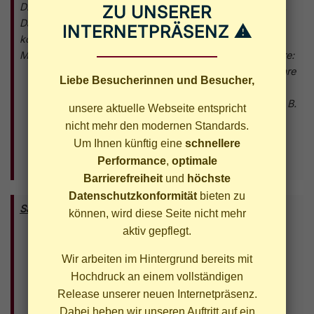
Dieses Kursangebot ist für die Teilnehmenden kostenfrei.
ZU UNSERER
Damit wir den Kurs langfristig und zuverlässig anbieten
INTERNETPRÄSENZ ⚠
können, sind wir auf Unterstützung angewiesen.
Mit insgesamt rund
10.000 €
finanzieren wir insbesondere:
Lizenzen für datenschutzkonforme Grafik-Software
Liebe Besucherinnen und Besucher,
und Online-Tools
ausleihbare Geräte für Kinder und Jugendliche (z. B.
unsere aktuelle Webseite entspricht
Laptops, Monitore, Eingabegeräte)
nicht mehr den modernen Standards.
Materialkosten (z. B. Ausdrucke, Testdrucke,
Um Ihnen künftig eine
schnellere
Arbeitsunterlagen und Fachbücher)
Performance
,
optimale
anteilige Raum- und Betriebskosten
Barrierefreiheit
und
höchste
Datenschutzkonformität
bieten zu
Sachspenden (nach vorheriger Absprache):
können, wird diese Seite nicht mehr
alte, aber funktionsfähige
Notebooks
aktiv gepflegt.
alte, aber funktionsfähige
PCs
mit mindestens
Windows 10 oder höher
Wir arbeiten im Hintergrund bereits mit
Monitore ab
22 Zoll
(ca. 55,88 cm)
Hochdruck an einem vollständigen
Tablets
Release unserer neuen Internetpräsenz.
Hinweis:
Nur funktionsfähige Geräte, gerne mit
Dabei heben wir unseren Auftritt auf ein