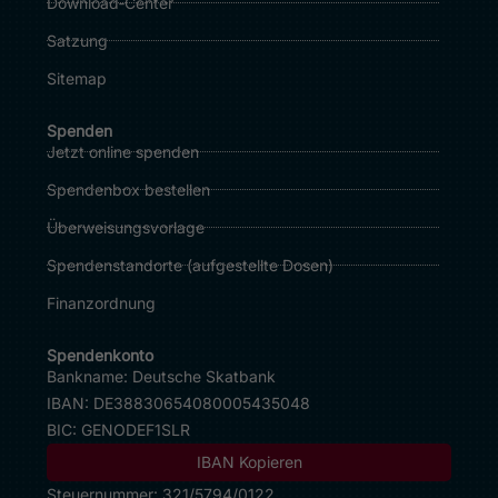
Download‑Center
Satzung
Sitemap
Spenden
Jetzt online spenden
Spendenbox bestellen
Überweisungsvorlage
Spendenstandorte (
aufgestellte Dosen
)
Finanzordnung
Spendenkonto
Bankname: Deutsche Skatbank
IBAN:
DE38830654080005435048
BIC: GENODEF1SLR
IBAN Kopieren
Steuernummer: 321/5794/0122